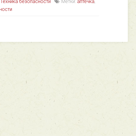
,
Техника безопасности
Метки:
аптечка
,
ности