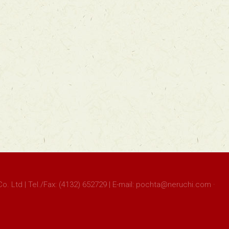
Co. Ltd | Tel./Fax: (4132) 652729 | E-mail: pochta@neruchi.com ·