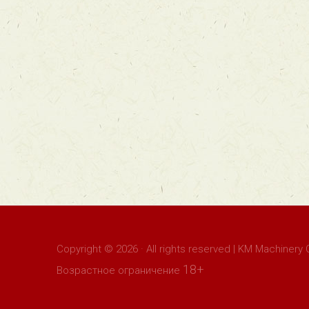
Copyright © 2026 · All rights reserved | KM Machinery 
18+
Возрастное ограничение