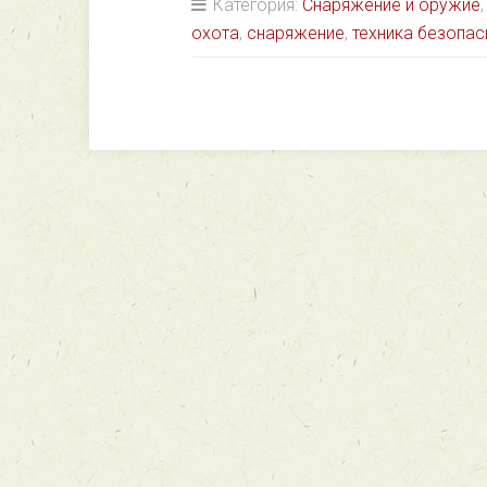
Категория:
Снаряжение и оружие
охота
,
снаряжение
,
техника безопас